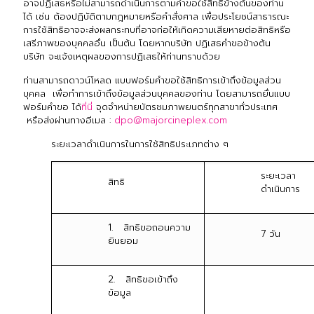
อาจปฏิเสธหรือไม่สามารถดำเนินการตามคำขอใช้สิทธิข้างต้นของท่าน
ได้ เช่น ต้องปฏิบัติตามกฎหมายหรือคำสั่งศาล เพื่อประโยชน์สาธารณะ
การใช้สิทธิอาจจะส่งผลกระทบที่อาจก่อให้เกิดความเสียหายต่อสิทธิหรือ
เสรีภาพของบุคคลอื่น เป็นต้น โดยหากบริษัท ปฏิเสธคำขอข้างต้น
บริษัท จะแจ้งเหตุผลของการปฏิเสธให้ท่านทราบด้วย
ท่านสามารถดาวน์โหลด แบบฟอร์มคำขอใช้สิทธิการเข้าถึงข้อมูลส่วน
บุคคล เพื่อทำการเข้าถึงข้อมูลส่วนบุคคลของท่าน โดยสามารถยื่นแบบ
ฟอร์มคำขอ ได้
ที่นี่
จุดจำหน่ายบัตรชมภาพยนตร์ทุกสาขาทั่วประเทศ
หรือส่งผ่านทางอีเมล :
dpo@majorcineplex.com
ระยะเวลาดำเนินการในการใช้สิทธิประเภทต่าง ๆ
ระยะเวลา
สิทธิ
ดำเนินการ
1. สิทธิขอถอนความ
7 วัน
ยินยอม
2. สิทธิขอเข้าถึง
ข้อมูล