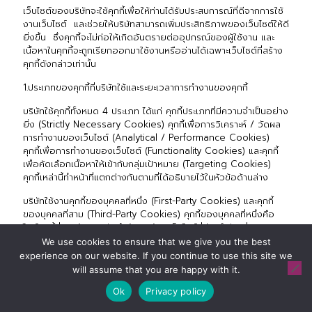
เว็บไซต์ของบริษัทจะใช้คุกกี้เพื่อให้ท่านได้รับประสบการณ์ที่ดีจากการใช้
งานเว็บไซต์ และช่วยให้บริษัทสามารถเพิ่มประสิทธิภาพของเว็บไซต์ให้ดี
ยิ่งขึ้น ซึ่งคุกกี้จะไม่ก่อให้เกิดอันตรายต่ออุปกรณ์ของผู้ใช้งาน และ
เนื้อหาในคุกกี้จะถูกเรียกออกมาใช้งานหรืออ่านได้เฉพาะเว็บไซต์ที่สร้าง
คุกกี้ดังกล่าวเท่านั้น
1.ประเภทของคุกกี้ที่บริษัทใช้และระยะเวลาการทำงานของคุกกี้
บริษัทใช้คุกกี้ทั้งหมด 4 ประเภท ได้แก่ คุกกี้ประเภทที่มีความจำเป็นอย่าง
ยิ่ง (Strictly Necessary Cookies) คุกกี้เพื่อการวิเคราะห์ / วัดผล
การทำงานของเว็บไซต์ (Analytical / Performance Cookies)
คุกกี้เพื่อการทำงานของเว็บไซต์ (Functionality Cookies) และคุกกี้
เพื่อคัดเลือกเนื้อหาให้เข้ากับกลุ่มเป้าหมาย (Targeting Cookies)
คุกกี้เหล่านี้ทำหน้าที่แตกต่างกันตามที่ได้อธิบายไว้ในหัวข้อด้านล่าง
บริษัทใช้งานคุกกี้ของบุคคลที่หนึ่ง (First-Party Cookies) และคุกกี้
ของบุคคลที่สาม (Third-Party Cookies) คุกกี้ของบุคคลที่หนึ่งคือ
ไฟล์คุกกี้ที่ถูกสร้างและบันทึกข้อมูลด้วยเว็บไซต์ที่ท่านกำลังเยี่ยมชม
คุกกี้ชนิดนี้จะถูกอ่านโดยเว็บไซต์ที่เป็นผู้สร้างและทำการบันทึกข้อมูลของ
We use cookies to ensure that we give you the best
ท่านเท่านั้น คุกกี้ของบุคคลที่สาม คือไฟล์คุกกี้ที่ถูกสร้างและบันทึกโดย
experience on our website. If you continue to use this site we
โดเมนที่แตกต่างจากเว็บไซต์ที่ท่านกำลังเยี่ยมชม และสามารถแบ่งปัน
will assume that you are happy with it.
ไฟล์คุกกี้ที่บันทึกข้อมูลของท่านให้เว็บไซต์ใด ๆ ได้อย่างอิสระ
Ok
Privacy policy
นอกจากนี้ คุกกี้ที่บริษัทใช้จะเป็นคุกกี้แบบช่วงเวลา (Session