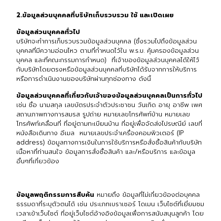
2.
ข้อมูลส่วนบุคคลที่บริษัทเก็บรวบรวม ใช้ และเปิดเผย
ข้อมูลส่วนบุคคลทั่วไป
บริษัทจะทำการเก็บรวบรวมข้อมูลส่วนบุคคล (ซึ่งรวมไปถึงข้อมูลส่วน
บุคคลที่มีความอ่อนไหว ตามที่กำหนดไว้ใน พ.ร.บ. คุ้มครองข้อมูลส่วน
บุคคล และที่คณะกรรมการกำหนด) ที่เจ้าของข้อมูลส่วนบุคคลได้ให้ไว้
กับบริษัทโดยตรงหรือข้อมูลส่วนบุคคลที่บริษัทได้รับจากการให้บริการ
หรือการดำเนินงานของบริษัทผ่านทุกช่องทาง ดังนี้
ข้อมูลส่วนบุคคลที่เกี่ยวกับเจ้าของข้อมูลส่วนบุคคลเป็นการทั่วไป
เช่น ชื่อ นามสกุล เลขบัตรประจำตัวประชาชน วันเกิด อายุ อาชีพ เพศ
สถานภาพทางการสมรส รูปถ่าย หมายเลขโทรศัพท์บ้าน หมายเลข
โทรศัพท์เคลื่อนที่ ที่อยู่ตามทะเบียนบ้าน ที่อยู่เพื่อจัดส่งไปรษณีย์ เลขที่
หนังสือเดินทาง อีเมล หมายเลขประจำเครื่องคอมพิวเตอร์ (IP
address) ข้อมูลทางการเงินในการใช้บริการหรือสั่งซื้อสินค้ากับบริษัท
เนื้อหาที่ท่านสนใจ ข้อมูลการสั่งซื้อสินค้า และ/หรือบริการ และข้อมูล
อื่นๆที่เกี่ยวข้อง
ข้อมูลพฤติกรรมการสืบค้น
หมายถึง ข้อมูลที่ไม่เกี่ยวข้องต่อบุคคล
ธรรมดาที่ระบุตัวตนได้ เช่น ประเภทเบราเซอร์ โดเมน เว็บไซต์ที่เยี่ยมชม
เวลาเข้าเว็บไซต์ ที่อยู่เว็บไซต์อ้างอิงข้อมูลเพื่อการสนับสนุนลูกค้า โดย