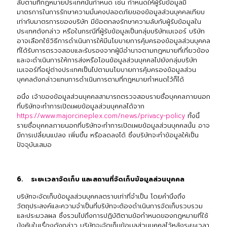
ลับตามที่กฎหมายประเทศนั้นกำหนด เช่น กำหนดให้ผู้รับข้อมูลมี
มาตรการในการรักษาความมั่นคงปลอดภัยของข้อมูลส่วนบุคคลเทียบ
เท่ากับมาตรการของบริษัท มีข้อตกลงรักษาความลับกับผู้รับข้อมูลใน
ประเทศดังกล่าว หรือในกรณีที่ผู้รับข้อมูลเป็นกลุ่มบริษัทเมเจอร์ บริษัท
อาจเลือกใช้วิธีการดำเนินการให้มีนโยบายการคุ้มครองข้อมูลส่วนบุคคล
ที่ได้รับการตรวจสอบและรับรองจากผู้มีอำนาจตามกฎหมายที่เกี่ยวข้อง
และจะดำเนินการให้การส่งหรือโอนข้อมูลส่วนบุคคลไปยังกลุ่มบริษัท
เมเจอร์ที่อยู่ต่างประเทศเป็นไปตามนโยบายการคุ้มครองข้อมูลส่วน
บุคคลดังกล่าวแทนการดำเนินการตามที่กฎหมายกำหนดไว้ก็ได้
อนึ่ง เจ้าของข้อมูลส่วนบุคคลสามารถตรวจสอบรายชื่อบุคคลภายนอก
ที่บริษัทจะทำการเปิดเผยข้อมูลส่วนบุคคลได้จาก
https://www.majorcineplex.com/news/privacy-policy
ทั้งนี้
รายชื่อบุคคลภายนอกที่บริษัทจะทำการเปิดเผยข้อมูลส่วนบุคคลนั้น อาจ
มีการเปลี่ยนแปลง เพิ่มขึ้น หรือลดลงได้ ซึ่งบริษัทจะทำข้อมูลให้เป็น
ปัจจุบันเสมอ
6. ระยะเวลาจัดเก็บ และสถานที่จัดเก็บข้อมูลส่วนบุคคล
บริษัทจะจัดเก็บข้อมูลส่วนบุคคลตราบเท่าที่จำเป็น โดยคำนึงถึง
วัตถุประสงค์และความจำเป็นที่บริษัทจะต้องดำเนินการจัดเก็บรวบรวม
และประมวลผล ซึ่งรวมไปถึงการปฏิบัติตามข้อกำหนดของกฎหมายที่ใช้
บังคับในเรื่องดังกล่าว บริษัทจะจัดเก็บข้อมูลส่วนบุคคลไว้หลังระยะเวลา