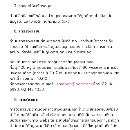
สิทธิขอให้แก้ไขข้อมูล
ท่านมีสิทธิขอแก้ไขข้อมูลส่วนบุคคลของท่านให้ถูกต้อง เป็นปัจจุบัน
สมบูรณ์ และไม่ก่อให้เกิดความเข้าใจผิด
สิทธิร้องเรียน
ท่านมีสิทธิร้องเรียนต่อหน่วยงานผู้มีอำนาจ หากท่านเชื่อว่าการเก็บ
รวบรวม ใช้ และเปิดเผยข้อมูลส่วนบุคคลของท่านเป็นการกระทำใน
ลักษณะที่ฝ่าฝืนหรือไม่ปฏิบัติตามกฎหมายที่เกี่ยวข้อง
ชื่อ: สำนักงานคณะกรรมการคุ้มครองข้อมูลส่วนบุคคล
ที่อยู่: 120 หมู่ 3 ศูนย์ราชการเฉลิมพระเกียรติ 80 พรรษาฯ อาคารรัฐ
ประศาสนภักดี (อาคารบี) ชั้น 7 ถนนแจ้งวัฒนะ แขวงทุ่งสองห้อง เขต
หลักสี่ กรุงเทพฯ 10210
ช่องทางการติดต่อ: e-mail :
saraban@pdpc.or.th
โทร:
02 141
6993
,
02 142 1033
การใช้สิทธิ
การใช้สิทธิของท่านดังกล่าวข้างต้นสามารถทำได้โดยกรอกแบบฟอร์ม
คำร้องขอใช้สิทธิและยื่นคำร้องต่อหน่วยงานที่รับผิดชอบ รวมถึงการ
ขอใช้สิทธิผ่านทาง website อย่างไรก็ตามการใช้สิทธิของท่านอาจถูก
จำกัดภายใต้กฎหมายที่เกี่ยวข้อง และมีบางกรณีที่มีเหตุจำเป็นที่บริษัท