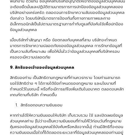
พนักงาน ตัวแทน ซึ่งบุคคลที่บริษัทอนุญาตให้เข้าถึงข้อมูลส่วนบุคคลนั้น
จะต้องยึดมั่นและปฏิบัติตามมาตรการการปกป้องข้อมูลส่วนบุคคลของ
บริษัทอย่างเคร่งครัด ตลอดจนการรักษาความลับของข้อมูลส่วนบุคคล
ดังกล่าว โดยบริษัทมีมาตรการป้องกันทั้งทางกายภาพและทาง
อิเล็กทรอนิกส์เป็นไปตามมาตรฐานการกำกับดูแลที่บังคับใช้เพื่อปกป้อง
ข้อมูลส่วนบุคคล
เมื่อบริษัททำสัญญา หรือ ข้อตกลงกับบุคคลที่สาม บริษัทจะกำหนด
มาตรการรักษาความปลอดภัยของข้อมูลส่วนบุคคล การรักษาข้อมูลที่
เป็นความลับที่เหมาะสม เพื่อให้มั่นใจว่าข้อมูลส่วนบุคคลที่บริษัทครอบ
ครองจะมีความปลอดภัย
9. สิทธิของเจ้าของข้อมูลส่วนบุคคล
สิทธิของท่าน เป็นสิทธิตามกฎหมายที่ท่านควรทราบ โดยท่านสามารถ
ขอใช้สิทธิต่าง ๆ ได้ภายใต้ข้อกำหนดของกฎหมาย และนโยบายที่
กำหนดไว้ในขณะนี้ หรือที่จะมีการแก้ไขเพิ่มเติมในอนาคต ตลอดจนหลัก
เกณฑ์ตามที่บริษัท กำหนดขึ้น
สิทธิขอถอนความยินยอม
หากท่านได้ให้ความยินยอมให้บริษัท เก็บรวบรวม ใช้ และเปิดเผยข้อมูล
ส่วนบุคคลท่าน (ไม่ว่าจะเป็นความยินยอมที่ท่านให้ไว้ก่อนวันที่กฎหมาย
คุ้มครองข้อมูลส่วนบุคคลใช้บังคับหรือหลังจากนั้น) ท่านมีสิทธิที่จะถอน
ความยินยอมเมื่อใดก็ได้ตลอดระยะเวลาที่ข้อมูลส่วนบุคคลของท่านอยู่