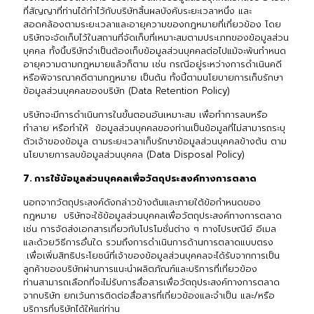
ที่สัญญาที่ท่านได้ทำไว้กับบริษัทสิ้นผลบังคับระยะเวลาหนึ่ง และ
สอดคล้องตามระยะเวลาและอายุความของกฎหมายที่เกี่ยวข้อง โดย
บริษัทจะจัดเก็บไว้ในสถานที่จัดเก็บที่เหมาะสมตามประเภทของข้อมูลส่วน
บุคคล ทั้งนี้บริษัทจำเป็นต้องเก็บข้อมูลส่วนบุคคลต่อไปแม้จะพ้นกำหนด
อายุความตามกฎหมายแล้วก็ตาม เช่น กรณีอยู่ระหว่างการดำเนินคดี
หรือพิจารณาคดีตามกฎหมาย เป็นต้น ทั้งนี้ตามนโยบายการเก็บรักษา
ข้อมูลส่วนบุคคลของบริษัท (Data Retention Policy)
บริษัทจะมีการดำเนินการในขั้นตอนอันเหมาะสม เพื่อทำการลบหรือ
ทำลาย หรือทำให้ ข้อมูลส่วนบุคคลของท่านเป็นข้อมูลที่ไม่สามารถระบุ
ตัวเจ้าของข้อมูล ตามระยะเวลาเก็บรักษาข้อมูลส่วนบุคคลข้างต้น ตาม
นโยบายการลบข้อมูลส่วนบุคคล (Data Disposal Policy)
7. การใช้ข้อมูลส่วนบุคคลเพื่อวัตถุประสงค์ทางการตลาด
นอกจากวัตถุประสงค์ดังกล่าวข้างต้นและภายใต้ข้อกำหนดของ
กฎหมาย บริษัทจะใช้ข้อมูลส่วนบุคคลเพื่อวัตถุประสงค์ทางการตลาด
เช่น การจัดส่งเอกสารเกี่ยวกับโปรโมชั่นต่าง ๆ ทางไปรษณีย์ อีเมล
และด้วยวิธีการอื่นใด รวมถึงการดำเนินการด้านการตลาดแบบตรง
เพื่อเพิ่มสิทธิประโยชน์ที่เจ้าของข้อมูลส่วนบุคคลจะได้รับจากการเป็น
ลูกค้าของบริษัทผ่านการแนะนำผลิตภัณฑ์และบริการที่เกี่ยวข้อง
ท่านสามารถเลือกที่จะไม่รับการสื่อสารเพื่อวัตถุประสงค์ทางการตลาด
จากบริษัท ยกเว้นการติดต่อสื่อสารที่เกี่ยวข้องและจำเป็น และ/หรือ
บริการที่บริษัทได้ให้แก่ท่าน