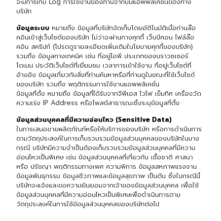
จะมีการเก็บ Log การใช้งานของท่านจากบนแอพพลิเคชั่นของทาง
บริษัท
ข้อมูลระบบ
หมายถึง ข้อมูลที่บริษัทจัดเก็บโดยอัติโนมัติเมื่อท่านล๊อ
คอินเข้าสู่เว็บไซต์ของบริษัท ไม่ว่าจะผ่านทางคุกกี้ เว็บบีคอน ไฟล์ล๊อ
คอิน สคริปท์ (โปรดดูรายละเอียดเพิ่มเติมในโยบายคุกกี้ของบริษัท)
รวมถึง ข้อมูลทางเทคนิค เช่น ที่อยู่ไอพี ประเภทของบราวซเซอร์
โดเมน ประวัติเว็บไซต์ที่เยี่ยมชม เวลาการเข้าใช้งาน ที่อยู่เว็บไซต์ที่
อ้างอิง ข้อมูลเกี่ยวกับสิ่งที่ท่านค้นหาหรือที่ท่านดูในขณะที่ใช้เว็บไซต์
ของบริษัท รวมถึง พฤติกรรมการใช้งานแอพพลิเคชั่น
ข้อมูลที่ตั้ง หมายถึง ข้อมูลที่ได้รับจากจีพีเอส ไวไฟ เข็มทิศ เครื่องวัด
ความเร่ง IP Address หรือโพสต์สาธารณะซึ่งระบุข้อมูลที่ตั้ง
ข้อมูลส่วนบุคคลที่มีความอ่อนไหว (Sensitive Data)
ในการเสนอขายผลิตภัณฑ์หรือให้บริการของบริษัท หรือการดำเนินการ
ตามวัตถุประสงค์ในการเก็บรวบรวมข้อมูลส่วนบุคคลของบริษัทในบาง
กรณี บริษัทมีความจำเป็นต้องเก็บรวบรวมข้อมูลส่วนบุคคลที่มีความ
อ่อนไหวเป็นพิเศษ เช่น ข้อมูลส่วนบุคคลที่เกี่ยวกับ เชื้อชาติ ศาสนา
หรือ ปรัชญา พฤติกรรมทางเพศ ความพิการ ข้อมูลสหภาพแรงงาน
ข้อมูลพันธุกรรม ข้อมูลชีวภาพและข้อมูลสุขภาพ เป็นต้น ซึ่งในกรณีนี้
บริษัทจะแจ้งและขอความยินยอมจากเจ้าของข้อมูลส่วนบุคคล เพื่อใช้
ข้อมูลส่วนบุคคลที่มีความอ่อนไหวเป็นพิเศษเพื่อดำเนินการตาม
วัตถุประสงค์ในการใช้ข้อมูลส่วนบุคคลของบริษัทต่อไป