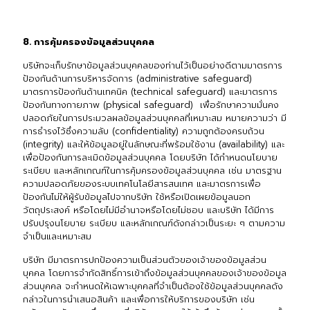
8. การคุ้มครองข้อมูลส่วนบุคคล
บริษัทจะเก็บรักษาข้อมูลส่วนบุคคลของท่านไว้เป็นอย่างดีตามมาตรการ
ป้องกันด้านการบริหารจัดการ (administrative safeguard)
มาตรการป้องกันด้านเทคนิค (technical safeguard) และมาตรการ
ป้องกันทางกายภาพ (physical safeguard) เพื่อรักษาความมั่นคง
ปลอดภัยในการประมวลผลข้อมูลส่วนบุคคลที่เหมาะสม หมายความว่า มี
การธำรงไว้ซึ่งความลับ (confidentiality) ความถูกต้องครบถ้วน
(integrity) และให้ข้อมูลอยู่ในลักษณะที่พร้อมใช้งาน (availability) และ
เพื่อป้องกันการละเมิดข้อมูลส่วนบุคคล โดยบริษัท ได้กำหนดนโยบาย
ระเบียบ และหลักเกณฑ์ในการคุ้มครองข้อมูลส่วนบุคคล เช่น มาตรฐาน
ความปลอดภัยของระบบเทคโนโลยีสารสนเทศ และมาตรการเพื่อ
ป้องกันไม่ให้ผู้รับข้อมูลไปจากบริษัท ใช้หรือเปิดเผยข้อมูลนอก
วัตถุประสงค์ หรือโดยไม่มีอำนาจหรือโดยไม่ชอบ และบริษัท ได้มีการ
ปรับปรุงนโยบาย ระเบียบ และหลักเกณฑ์ดังกล่าวเป็นระยะ ๆ ตามความ
จำเป็นและเหมาะสม
บริษัท มีมาตรการปกป้องความเป็นส่วนตัวของเจ้าของข้อมูลส่วน
บุคคล โดยการจำกัดสิทธิ์การเข้าถึงข้อมูลส่วนบุคคลของเจ้าของข้อมูล
ส่วนบุคคล จะกำหนดให้เฉพาะบุคคลที่จำเป็นต้องใช้ข้อมูลส่วนบุคคลดัง
กล่าวในการนำเสนอสินค้า และเพื่อการให้บริการของบริษัท เช่น