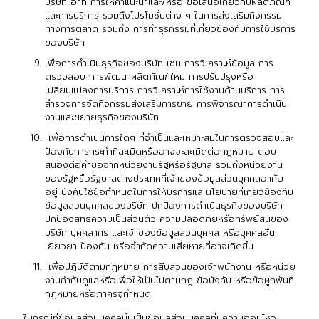
บริษัท อาทิ การให้คำแนะนำและ/หรือ ข้อเสนอเกี่ยวกับผลิตภัณฑ์
และการบริการ รวมถึงโปรโมชั่นต่าง ๆ ในการส่งเสริมกิจกรรม
ทางการตลาด รวมถึง การทำธุรกรรมที่เกี่ยวข้องกับการใช้บริการ
ของบริษัท
เพื่อการดำเนินธุรกิจของบริษัท เช่น การวิเคราะห์ข้อมูล การ
ตรวจสอบ การพัฒนาผลิตภัณฑ์ใหม่ การปรับปรุงหรือ
เปลี่ยนแปลงการบริการ การวิเคราะห์การใช้งานด้านบริการ การ
สำรวจการจัดกิจกรรมส่งเสริมการขาย การพิจารณาการดำเนิน
งานและขยายธุรกิจของบริษัท
เพื่อการดำเนินการใดๆ ที่จำเป็นและเหมาะสมในการตรวจสอบและ
ป้องกันการกระทำที่ละเมิดหรืออาจจะละเมิดต่อกฎหมาย ตอบ
สนองต่อคำขอจากหน่วยงานรัฐหรือรัฐบาล รวมถึงหน่วยงาน
ของรัฐหรือรัฐบาลต่างประเทศที่เจ้าของข้อมูลส่วนบุคคลอาศัย
อยู่ บังคับใช้ข้อกำหนดในการให้บริการและนโยบายที่เกี่ยวข้องกับ
ข้อมูลส่วนบุคคลของบริษัท ปกป้องการดำเนินธุรกิจของบริษัท
ปกป้องสิทธิความเป็นส่วนตัว ความปลอดภัยหรือทรัพย์สินของ
บริษัท บุคคลากร และเจ้าของข้อมูลส่วนบุคคล หรือบุคคลอื่น
เยียวยา ป้องกัน หรือจำกัดความเสียหายที่อาจเกิดขึ้น
เพื่อปฏิบัติตามกฎหมาย การสืบสวนของเจ้าพนักงาน หรือหน่วย
งานกำกับดูแลหรือเพื่อให้เป็นไปตามกฎ ข้อบังคับ หรือข้อผูกพันที่
กฎหมายหรือภาครัฐกำหนด
ในกรณีที่ข้อมูลส่วนบุคคลนั้นเป็นข้อมูลส่วนบุคคลที่มีความอ่อนไหว